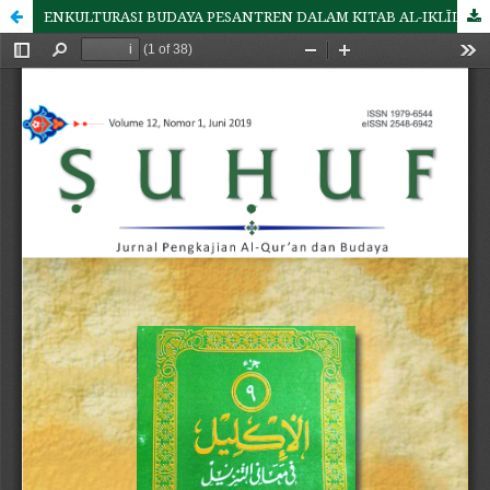
ENKULTURASI BUDAYA PESANTREN DALAM KITAB AL-IKLĪL FI MA’ĀNĪ AT-TANZĪL KARYA MISHBAH MUSTHOFA